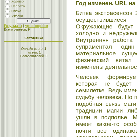
Хорошо
Год изменен. URL на
Неплохо
Плохо
Битва экстрасенсов 
Ужасно
осуществившиеся
Окружающие будут 
Результаты
|
Архив опросов
Всего ответов:
9
холодно и недружелю
Статистика
Внутренняя работа 
супраментал один
Онлайн всего:
1
материальное сущ
Гостей:
1
Пользователей:
0
физический витал
изменены деятельнос
Человек формируе
которая не будет
семилетке. Ведь име
судьбу человека. Но 
подобная связь маги
традиции магии ли
ушли в подполье. М
имеет какое-то осо
почти все одинако