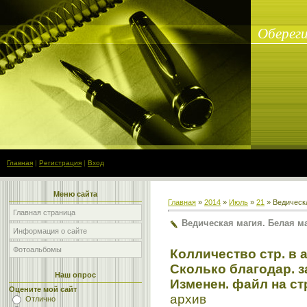
Обереги
Главная
|
Регистрация
|
Вход
Меню сайта
Главная
»
2014
»
Июль
»
21
» Ведическа
Главная страница
Ведическая магия. Белая ма
Информация о сайте
Фотоальбомы
Колличество стр. в 
Сколько благодар. з
Наш опрос
Изменен. файл на с
Оцените мой сайт
архив
Отлично