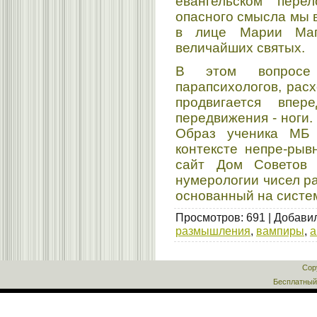
евангельском пере
опасного смысла мы 
в лице Марии Маг
величайших святых.
В этом вопросе
парапсихологов, рас
продвигается впер
передвижения - ноги. 
Образ ученика МБ
контексте непре-рыв
сайт Дом Советов
нумерологии чисел ра
основанный на систе
Просмотров
:
691
|
Добави
размышления
,
вампиры
,
а
Cop
Бесплатны