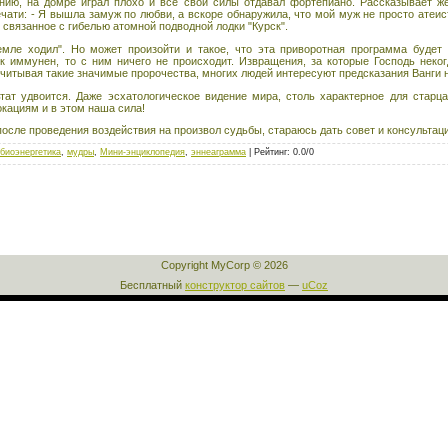
анию, на домре играл плохо и все свои силы отдавал фортепиано. Рассказывает ж
чати: - Я вышла замуж по любви, а вскоре обнаружила, что мой муж не просто атеис
вязанное с гибелью атомной подводной лодки "Курск".
мле ходил". Но может произойти и такое, что эта приворотная программа будет 
к иммунен, то с ним ничего не происходит. Извращения, за которые Господь неког
читывая такие значимые пророчества, многих людей интересуют предсказания Ванги н
ат удвоится. Даже эсхатологическое видение мира, столь характерное для старц
кациям и в этом наша сила!
 после проведения воздействия на произвол судьбы, стараюсь дать совет и консультац
биоэнергетика
,
мудры
,
Мини-энциклопедия
,
эннеаграмма
|
Рейтинг
:
0.0
/
0
Copyright MyCorp © 2026
Бесплатный
конструктор сайтов
—
uCoz