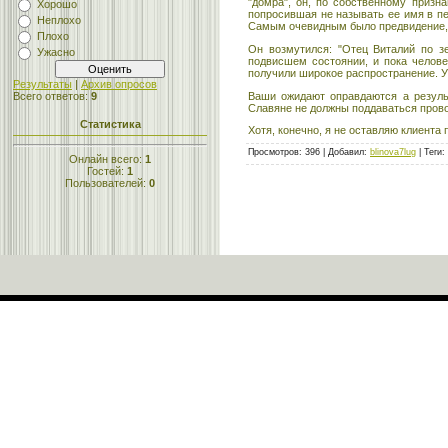
"домра", он, по собственному призн
Хорошо
попросившая не называть ее имя в пе
Неплохо
Самым очевидным было предвидение, с
Плохо
Он возмутился: "Отец Виталий по зе
Ужасно
подвисшем состоянии, и пока челове
получили широкое распространение. У
Результаты
|
Архив опросов
Ваши ожидают оправдаются а результ
Всего ответов:
9
Славяне не должны поддаваться прово
Статистика
Хотя, конечно, я не оставляю клиента
Просмотров
:
396
|
Добавил
:
blinova7lug
|
Теги
:
Онлайн всего:
1
Гостей:
1
Пользователей:
0