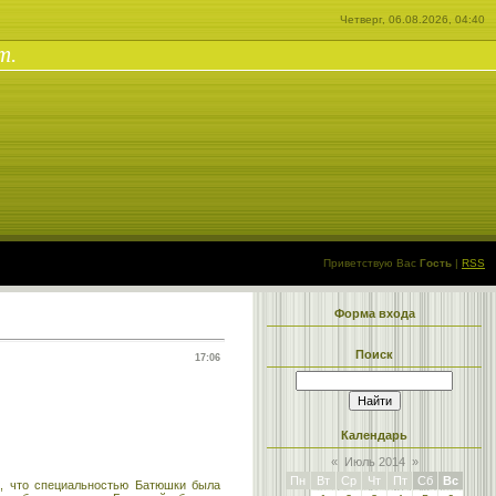
Четверг, 06.08.2026, 04:40
т.
Приветствую Вас
Гость
|
RSS
Форма входа
Поиск
17:06
Календарь
«
Июль 2014
»
Пн
Вт
Ср
Чт
Пт
Сб
Вс
о, что специальностью Батюшки была