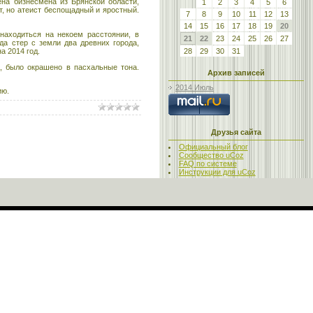
ена бизнесмена из Брянской области,
1
2
3
4
5
6
т, но атеист беспощадный и яростный.
7
8
9
10
11
12
13
14
15
16
17
18
19
20
находиться на некоем расстоянии, в
21
22
23
24
25
26
27
да стер с земли два древних города,
а 2014 год.
28
29
30
31
а, было окрашено в пасхальные тона.
Архив записей
2014 Июль
ию.
Друзья сайта
Официальный блог
Сообщество uCoz
FAQ по системе
Инструкции для uCoz