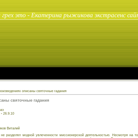
 грех это - Екатерина рыжикова экстрасенс сай
произведениях описаны святочные гадания
саны святочные гадания
раз
 -
26.9.10
иков Виталий
л не разделял модной увлеченности миссионерской деятельностью. Несмотря на т