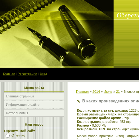
Обереги
Главная
|
Регистрация
|
Вход
Меню сайта
Главная
»
2014
»
Июль
»
21
» В каких 
Главная страница
В каких произведениях опи
Информация о сайте
Колл. коммент. за сут. архива:
1223 
Фотоальбомы
Время размещения арх. на странице
Расширение файла архив -
zip
Колл. страниц в работе:
453 стр
Наш опрос
Размер -
9,533 Mb
Кем размещ. URL на странице:
Лучн
Оцените мой сайт
Отлично
Магия хаоса практика. Отец Гаврии