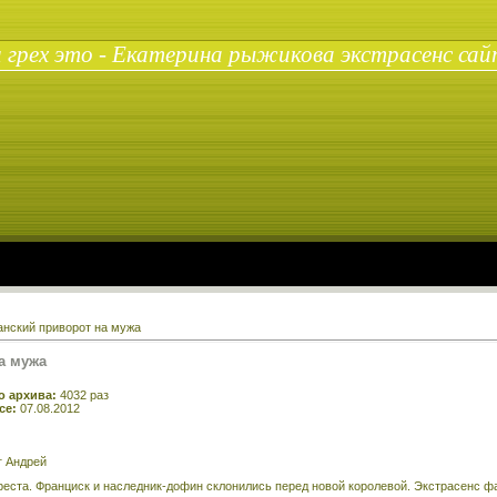
 грех это - Екатерина рыжикова экстрасенс сай
нский приворот на мужа
а мужа
го архива:
4032 раз
рсе:
07.08.2012
 Андрей
креста. Франциск и наследник-дофин склонились перед новой королевой. Экстрасенс фа