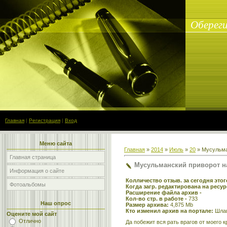
Обереги
Главная
|
Регистрация
|
Вход
Меню сайта
Главная
»
2014
»
Июль
»
20
» Мусульма
Главная страница
Мусульманский приворот н
Информация о сайте
Колличество отзыв. за сегодня это
Фотоальбомы
Когда загр. редактирована на ресу
Расширение файла архив -
Кол-во стр. в работе -
733
Наш опрос
Размер архива:
4,875 Mb
Кто изменил архив на портале:
Шлаг
Оцените мой сайт
Отлично
Да побежит вся рать врагов от моего 