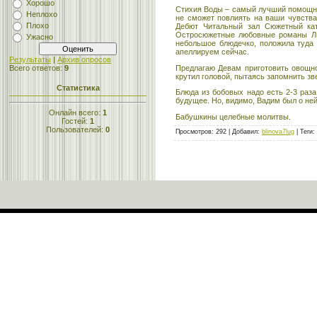
Хорошо
Стихия Воды – самый лучший помощни
Неплохо
не сможет повлиять на ваши чувства
Плохо
Дебют Читальный зал Сюжетный ка
Остросюжетные любовные романы Лю
Ужасно
небольшое блюдечко, положила туда 
апеллируем сейчас.
Результаты
|
Архив опросов
Предлагаю Девам приготовить овощно
Всего ответов:
9
крутил головой, пытаясь запомнить зв
Статистика
Блюда из бобовых надо есть 2-3 раз
будущее. Но, видимо, Вадим был о ней
Онлайн всего:
1
Бабушкины целебные молитвы.
Гостей:
1
Пользователей:
0
Просмотров
:
292
|
Добавил
:
blinova7lug
|
Теги
: