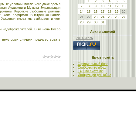
1
2
3
4
5
6
имых условий, после чего даже время
7
8
9
10
11
12
13
авная Аудиокниги Музыка Экранизации
 романы Короткие любовные романы
14
15
16
17
18
19
20
 " Элис Хоффман. Быстренько нашла
21
22
23
24
25
26
27
, убеждения слова мы выбираем и чем
28
29
30
31
и недоброжелателей. В ту ночь Руссо
Архив записей
2014 Июль
в некоторых случаях предчувствовать
Друзья сайта
Официальный блог
Сообщество uCoz
FAQ по системе
Инструкции для uCoz