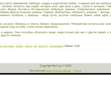
к в деле примирения любящих сердец и укрепления любви, создания для нее необход
. Заговор читается над водой, которую пьют два раза в день, утром и вечером. Гл
талог Форум Контакты Исторические любовные романы Современные любовные
бовно-фантастические романы Главная (Библиотека любовного романа) " Авторы
немного колбаски, с краешку – меда чуток, кусочек хлебушка. Важно, какие идеи
е ассорти. Вопросы и ответы Вопрос предсказателю ?Неприятная встреча или козн
ездный узор на небе, чтобы потом зарисовать.
а в неделю. Они способны объяснять вещи, недоступные для них в другое время, и 
 другого мнения.
ясновидящие
,
Крайон
,
смерть
,
рак
,
магия-10
,
эннеаграмма
|
Рейтинг
:
0.0
/
0
Copyright MyCorp © 2026
Бесплатный
конструктор сайтов
—
uCoz