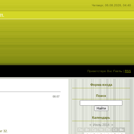
Четверг, 06.08.2026, 04:40
т.
Приветствую Вас
Гость
|
RSS
Форма входа
Поиск
08:07
Календарь
«
Июль 2014
»
Пн
Вт
Ср
Чт
Пт
Сб
Вс
т 32.