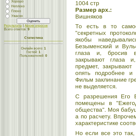
Хорошо
1004 стр
Неплохо
Размер арх.:
Плохо
Вишняков
Ужасно
То есть в то самое
Результаты
|
Архив опросов
Всего ответов:
9
"секретных протокол
Статистика
якобы наведывали
Безыменский и Вуль
Онлайн всего:
1
глаза и, бросив 
Гостей:
1
Пользователей:
0
закрывают глаза и
предмет, закрывают 
опять подробнее и 
Фильм заклинание гре
не выделяется.
С разрешения Его 
помещены в "Ежегод
общества". Моя бабу
а по расчету. Впроче
характеристике соотв
Но если все это так,