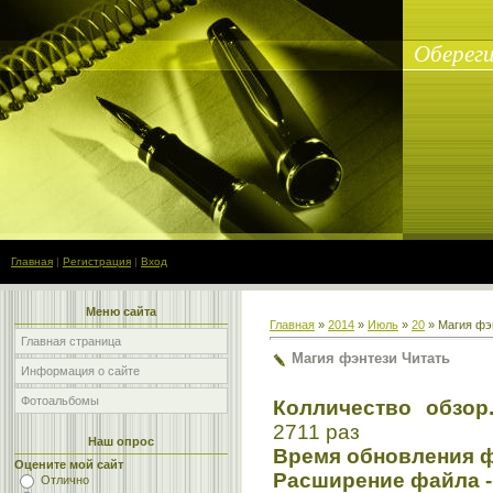
Обереги
Главная
|
Регистрация
|
Вход
Меню сайта
Главная
»
2014
»
Июль
»
20
» Магия фэ
Главная страница
Магия фэнтези Читать
Информация о сайте
Фотоальбомы
Колличество обзор.
2711 раз
Наш опрос
Время обновления ф
Оцените мой сайт
Расширение файла -
Отлично