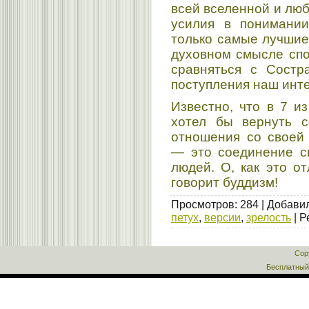
всей вселенной и лю
усилия в понимании
только самые лучшие
духовном смысле спо
сравняться с Сост
поступления наш инт
Известно, что в 7 и
хотел бы вернуть с
отношения со своей 
— это соединение св
людей. О, как это от
говорит буддизм!
Просмотров
:
284
|
Добави
петух
,
версии
,
зрелость
|
Р
Cop
Бесплатны