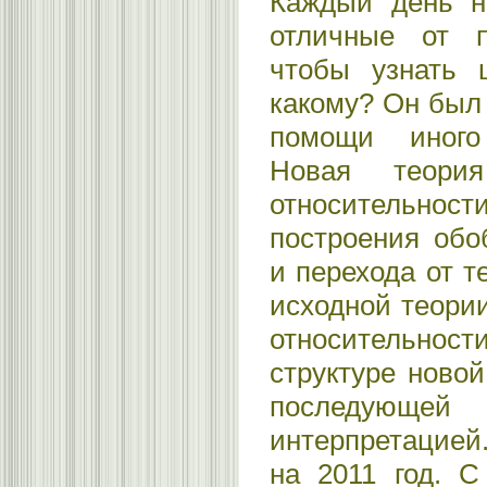
Каждый день н
отличные от п
чтобы узнать ц
какому? Он был
помощи иного
Новая теори
относительнос
построения обо
и перехода от т
исходной теори
относительнос
структуре ново
последующей
интерпретацией
на 2011 год. С