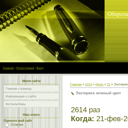
Обереги
Главная
|
Регистрация
|
Вход
Меню сайта
Главная
»
2014
»
Июль
»
21
» Эзотерик
Главная страница
Эзотерика зеленый цвет
Информация о сайте
Фотоальбомы
2614 раз
Наш опрос
Когда:
21-фев-2
Оцените мой сайт
Отлично