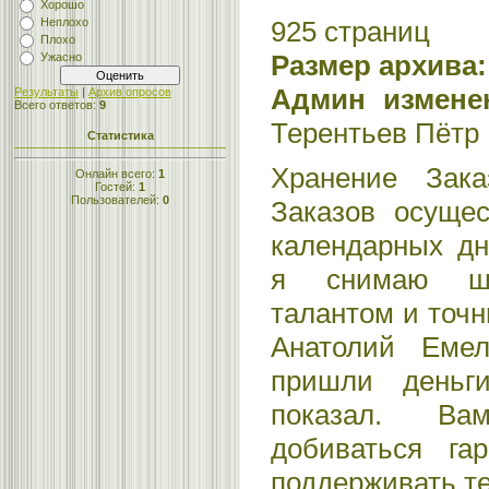
Хорошо
925 страниц
Неплохо
Плохо
Размер архива
Ужасно
Админ изменен
Результаты
|
Архив опросов
Всего ответов:
9
Терентьев Пётр
Статистика
Хранение Зак
Онлайн всего:
1
Гостей:
1
Пользователей:
0
Заказов осущес
календарных дн
я снимаю ш
талантом и точ
Анатолий Емел
пришли деньг
показал. Ва
добиваться га
поддерживать тех