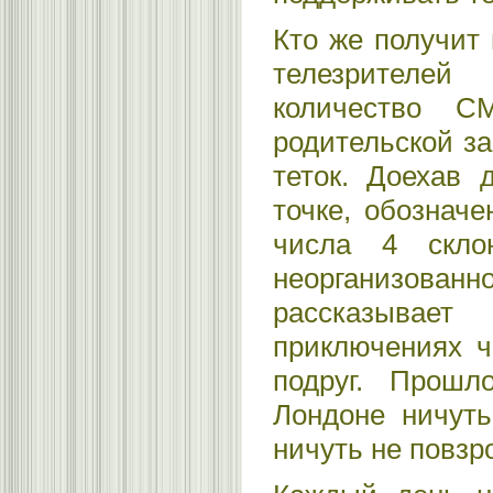
Кто же получит
телезрителе
количество С
родительской з
теток. Доехав 
точке, обозначе
числа 4 скло
неорганизован
рассказыв
приключениях ч
подруг. Прошл
Лондоне ничуть
ничуть не повзр