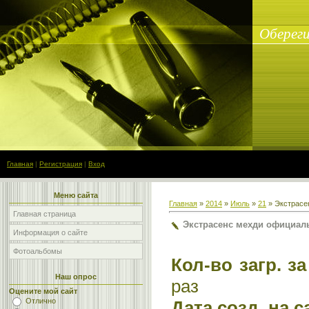
Обереги
Главная
|
Регистрация
|
Вход
Меню сайта
Главная
»
2014
»
Июль
»
21
» Экстрасе
Главная страница
Экстрасенс мехди официал
Информация о сайте
Фотоальбомы
Кол-во загр. з
Наш опрос
раз
Оцените мой сайт
Отлично
Дата созд. на с