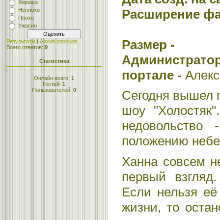
Хорошо
Расширение фа
Неплохо
Плохо
Ужасно
Размер -
Результаты
|
Архив опросов
Всего ответов:
9
Администратор
Статистика
портале -
Алекс
Онлайн всего:
1
Гостей:
1
Пользователей:
0
Сегодня вышел 
шоу "Холостяк"
недовольство 
положению небе
Ханна совсем не
первый взгляд.
Если нельзя её
жизни, то оста