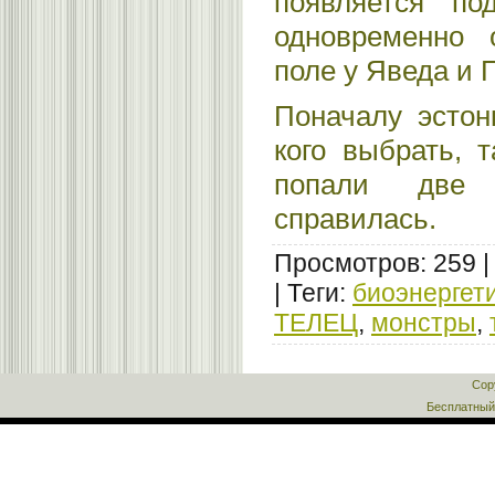
появляется по
одновременно 
поле у Яведа и 
Поначалу эстон
кого выбрать, 
попали две
справилась.
Просмотров
:
259
|
Теги
:
биоэнергет
ТЕЛЕЦ
,
монстры
,
Cop
Бесплатны