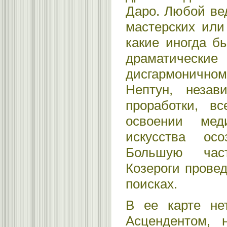
Даро. Любой ве
мастерских или 
какие иногда б
драматиче
дисгармоничн
Нептун, не­за
проработки, вс
освоении мед
искусства осоз
Большую час
Козероги провед
поисках.
В ее карте не
Асцендентом, 