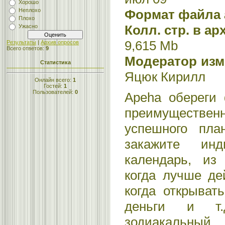
Хорошо
Формат файла 
Неплохо
Плохо
Колл. стр. в ар
Ужасно
9,615 Mb
Результаты
|
Архив опросов
Всего ответов:
9
Модератор изме
Статистика
Яцюк Кирилл
Онлайн всего:
1
Гостей:
1
Пользователей:
0
Apeha обереги
преимуществен
успешного пла
закажите инд
календарь, из 
когда лучше дей
когда открыват
деньги и т.
зодиакальный 