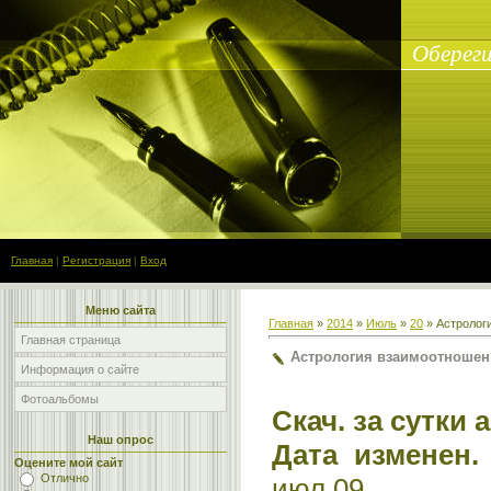
Обереги
Главная
|
Регистрация
|
Вход
Меню сайта
Главная
»
2014
»
Июль
»
20
» Астролог
Главная страница
Астрология взаимоотношен
Информация о сайте
Фотоальбомы
Скач. за сутки 
Наш опрос
Дата изменен.
Оцените мой сайт
Отлично
июл 09