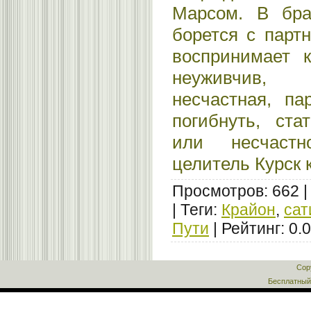
Марсом. В бра
борется с парт
воспринимает к
неуживчив,
несчастная, па
погибнуть, ста
или несчастн
целитель Курск 
Просмотров
:
662
|
Теги
:
Крайон
,
сат
Пути
|
Рейтинг
:
0.0
Cop
Бесплатны