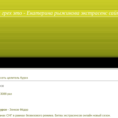
 грех это - Екатерина рыжикова экстрасенс сай
сеть целитель Курск
рск
:
3088 раз
урсе -
Зенков Фёдор
нах СНГ в рамках безвизового режима. Битва экстрасенсов онлайн новый сезон.