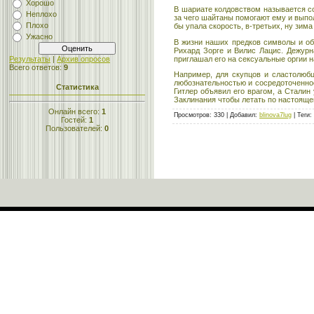
Хорошо
В шариате колдовством называется с
Неплохо
за чего шайтаны помогают ему и выпол
Плохо
бы упала скорость, в-третьих, ну зима
Ужасно
В жизни наших предков символы и об
Рихард Зорге и Вилис Лацис. Дежурн
приглашал его на сексуальные оргии н
Результаты
|
Архив опросов
Всего ответов:
9
Например, для скупцов и сластолюб
любознательностью и сосредоточеннос
Статистика
Гитлер объявил его врагом, а Сталин
Заклинания чтобы летать по настоящем
Онлайн всего:
1
Просмотров
:
330
|
Добавил
:
blinova7lug
|
Теги
:
Гостей:
1
Пользователей:
0