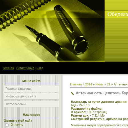
Обереги
Главная
|
Регистрация
|
Вход
Меню сайта
Главная
»
2014
»
Июль
»
21
» Аптечная 
Главная страница
Аптечная сеть целитель Ку
Информация о сайте
Благодар. за сутки данного архива
Фотоальбомы
Год -
24.5.10
Расширение файла:
В архиве:
1057 страниц
Наш опрос
Размер арх. -
7,114 Mb
Смотрящий редактир. архива на рес
Оцените мой сайт
Отлично
Миллионы людей передвигаются в стра