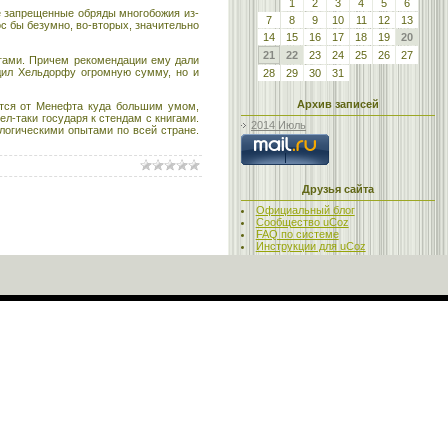
1
2
3
4
5
6
е запрещенные обряды многобожия из-
7
8
9
10
11
12
13
с бы безумно, во-вторых, значительно
14
15
16
17
18
19
20
21
22
23
24
25
26
27
огами. Причем рекомендации ему дали
удил Хельдорфу огромную сумму, но и
28
29
30
31
Архив записей
ется от Менефта куда большим умом,
л-таки государя к стендам с книгами.
2014 Июль
ологическими опытами по всей стране.
Друзья сайта
Официальный блог
Сообщество uCoz
FAQ по системе
Инструкции для uCoz