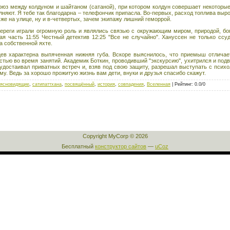
оюз между колдуном и шайтаном (сатаной), при котором колдун совершает некоторы
няют. Я тебе так благодарна – телефончик припасла. Во-первых, расход топлива выро
 же на улице, ну и в-четвертых, зачем экипажу лишний геморрой.
ереги играли огромную роль и являлись связью с окружающим миром, природой, б
ая часть 11:55 Честный детектив 12:25 "Все не случайно". Хануссен не только сс
а собственной яхте.
цев характерна выпяченная нижняя губа. Вскоре выяснилось, что приемыш отлича
тью во время занятий. Академик Боткин, проводивший "экскурсию", ухитрился и подве
 удостаивал приватных встреч и, взяв под свою защиту, разрешал выступать с псих
у. Ведь за хорошо прожитую жизнь вам дети, внуки и друзья спасибо скажут.
ясновидящие
,
сатипаттхана
,
посвящённый
,
история
,
совпадения
,
Вселенная
|
Рейтинг
:
0.0
/
0
Copyright MyCorp © 2026
Бесплатный
конструктор сайтов
—
uCoz