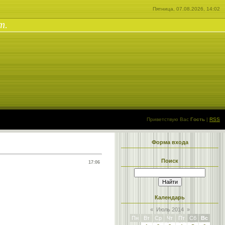
Пятница, 07.08.2026, 14:02
т.
Приветствую Вас
Гость
|
RSS
Форма входа
Поиск
17:06
Календарь
«
Июль 2014
»
Пн
Вт
Ср
Чт
Пт
Сб
Вс