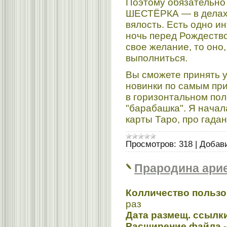
Поэтому обязательно
ШЕСТЁРКА — в делах 
вялость. Есть одно ин
ночь перед Рождество
свое желание, то оно
выполниться.
Вы сможете принять у
новинки по самым пр
в горизонтальном по
"барабашка". Я нача
карты Таро, про гадан
Просмотров:
318
|
Добав
Прародина ари
Колличество пользов
раз
Дата размещ. ссылки
Расширение файла -