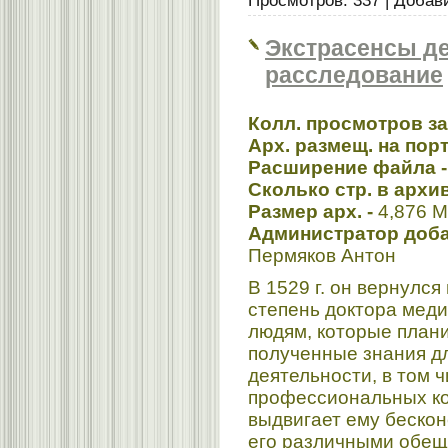
Просмотров:
337
|
Добав
Экстрасенсы д
расследование
Колл. просмотров з
Арх. размещ. на пор
Расширение файла 
Сколько стр. в архи
Размер арх. -
4,876 
Администратор доба
Пермяков Антон
В 1529 г. он вернулся
степень доктора меди
людям, которые план
полученные знания д
деятельности, в том 
профессиональных ко
выдвигает ему бескон
его различными обещ