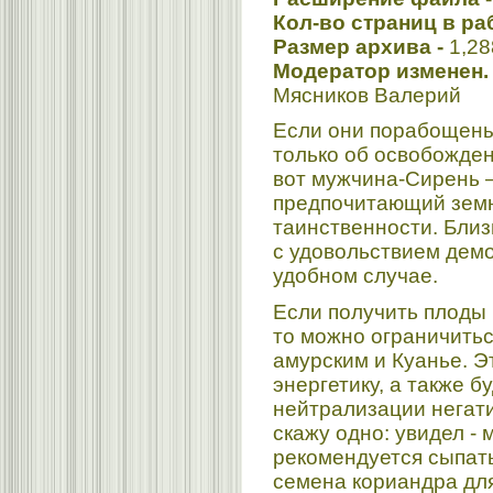
Кол-во страниц в ра
Размер архива -
1,2
Модератор изменен. 
Мясников Валерий
Если они порабощены
только об освобожден
вот мужчина-Сирень –
предпочитающий земн
таинственности. Бли
с удовольствием дем
удобном случае.
Если получить плоды 
то можно ограничитьс
амурским и Куанье. Э
энергетику, а также б
нейтрализации негати
скажу одно: увидел -
рекомендуется сыпать
семена кориандра дл