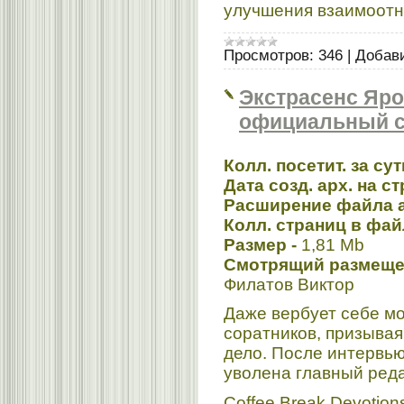
улучшения взаимоот
Просмотров:
346
|
Добав
Экстрасенс Яр
официальный с
Колл. посетит. за су
Дата созд. арх. на ст
Расширение файла 
Колл. страниц в фай
Размер -
1,81 Mb
Смотрящий размещен
Филатов Виктор
Даже вербует себе м
соратников, призывая
дело. После интервью
уволена главный реда
Coffee Break Devotion