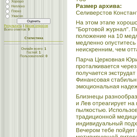
Хорошо
Размер архива:
Неплохо
Плохо
Селиверстов Констан
Ужасно
На этом этапе хорош
Результаты
|
Архив опросов
"Бортовой журнал". П
Всего ответов:
9
положение на 10 медл
Статистика
медленно опуститесь 
неискренним, чем отт
Онлайн всего:
1
Гостей:
1
Пользователей:
0
Парча Церковная Юр
проталкивается через
получается экструда
Финансовая стабильно
эмоциональная надеж
Близнецы разнообразн
и Лев отреагирует на
пылкостью. Использов
традиционной медици
индивидуальный подхо
Вечером тебе пойдет 
мотивирующей литера