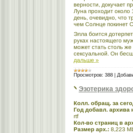
верности, докучает п
Луна проходит около 1
день, очевидно, что 
чем Солнце покинет С
Элла боится дотерпет
руках настоящего му
может стать столь же
сексуальной. Он бес
дальше »
Просмотров:
388
|
Добав
Эзотерика здор
Колл. обращ. за сег
Год добавл. архива н
rtf
Кол-во страниц в ар
Размер арх.:
8,223 M