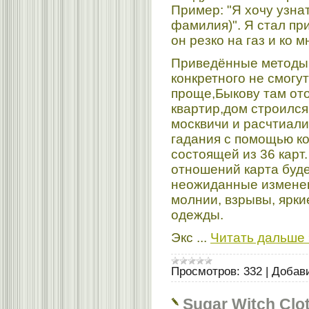
Пример: "Я хочу узна
фамилия)". Я стал пр
он резко на газ и ко 
Приведённые методы 
конкретного не смогу
проще,Быкову там от
квартир,дом строился
москвичи и расчтиали
гадания с помощью к
состоящей из 36 карт
отношений карта буде
неожиданные изменен
молнии, взрывы, ярки
одежды.
Экс
...
Читать дальше 
Просмотров:
332
|
Добав
Sugar Witch Clo