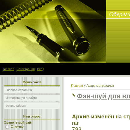
Обереги
Главная
|
Регистрация
|
Вход
Меню сайта
Главная
»
Архив материалов
Главная страница
Фэн-шуй для в
Информация о сайте
Фотоальбомы
Архив изменён на с
Наш опрос
rar
Оцените мой сайт
Отлично
783